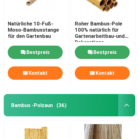
Natürliche 10-Fuß-
Roher Bambus-Pole
Moso-Bambusstange
100% natürlich für
für den Gartenbau
Gartenarbeitbau-und
Dekorations-
hochwertige
Bestpreis
Bestpreis
Bambusstöcke/Stangen
Kontakt
Kontakt
Bambus -Polzaun
(36)