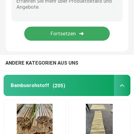
Bambus-Tiki Bar
solider Bambusboden
Bambustäfelung
ANDERE KATEGORIEN AUS UNS
Kreisförmige Stricknadeln aus Bambus
Bambusrohstoff
(205)
Bambusrolladen
Leere Bambusbahnen
Bambusrührstange