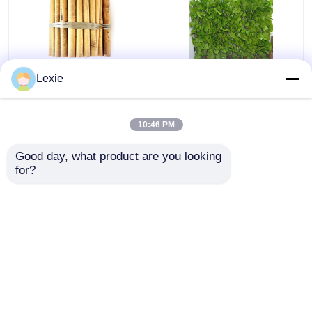
20 x 100 cm
Künstlicher Zaun
Lexie
dekorativer
Teleskopische Hecke
Bambuszaun, kleiner
Kunststoffzaun Garten
dekorativer Grenzzaun
für die
10:46 PM
für den Garten
Außendekoration
Bestpreis
Bestpreis
Good day, what product are you looking 
for?
Kontakt
Kontakt
Sehen Sie mehr an
Startseite
Über uns
Kontakt
Desktop Site
Sitemap
Privacy Policy