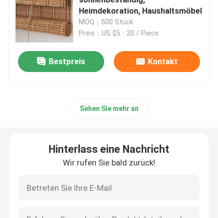
Heimdekoration, Haushaltsmöbel
MOQ：500 Stück
Rohe Bambus-Polen
Preis：US $5 - 20 / Piece
Moso-Bamboo-Stiel
Bestpreis
Kontakt
Bambus -Polzaun
Sehen Sie mehr an
Dekorativer Bambuszaun
Hinterlass eine Nachricht
Einweg-Bambus-Strahben
Wir rufen Sie bald zurück!
Deckel für Bambusgläser
Natürliche Bambusfackel