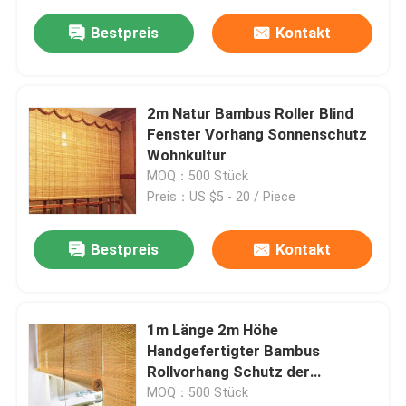
Bestpreis
Kontakt
2m Natur Bambus Roller Blind
Fenster Vorhang Sonnenschutz
Wohnkultur
MOQ：500 Stück
Preis：US $5 - 20 / Piece
Bestpreis
Kontakt
1m Länge 2m Höhe
Handgefertigter Bambus
Rollvorhang Schutz der
Privatsphäre Heimdekoration
MOQ：500 Stück