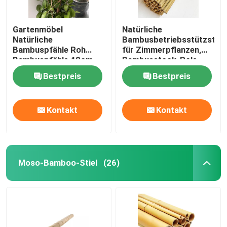
Gartenmöbel
Natürliche
Natürliche
Bambusbetriebsstützstan
Bambuspfähle Roh
für Zimmerpflanzen,
Bambuspfähle 40cm
Bambusstock-Pole-
bis 500cm Höhe
Garten-Bambusstange
Bestpreis
Bestpreis
40cm 595cm
Kontakt
Kontakt
Moso-Bamboo-Stiel
(26)