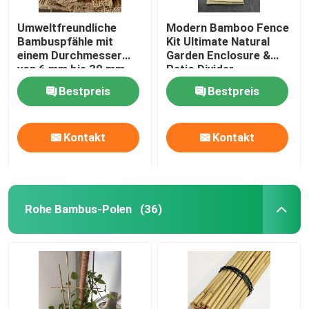
Umweltfreundliche
Modern Bamboo Fence
Bambuspfähle mit
Kit Ultimate Natural
einem Durchmesser
Garden Enclosure &
von 6 mm bis 30 mm
Patio Divider
für nachhaltige
Bestpreis
Bestpreis
Gartenarbeit
Kontakt
Kontakt
Rohe Bambus-Polen
(36)