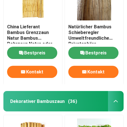
China Lieferant
Natürlicher Bambus
Bambus Grenzzaun
Schieberegler
Natur Bambus
Umweltfreundliche
Rohrzaun Natur oder
Privatsphäre
schwarze Farbe Für
Schieberegler Zaun
Bestpreis
Bestpreis
Gartenzaun
Bambus Schieberegler
Roll für Balkon
Windschutz
Kontakt
Kontakt
Dekorativer Bambuszaun
(36)