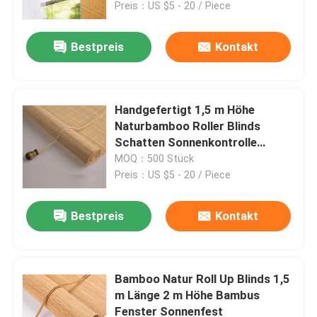
Preis：US $5 - 20 / Piece
Bestpreis
Kontakt
Handgefertigt 1,5 m Höhe
Naturbamboo Roller Blinds
Schatten Sonnenkontrolle
Dekoration
MOQ：500 Stück
Preis：US $5 - 20 / Piece
Bestpreis
Kontakt
Haus
Produkte
Bamboo Natur Roll Up Blinds 1,5
m Länge 2 m Höhe Bambus
Fenster Sonnenfest
Videos