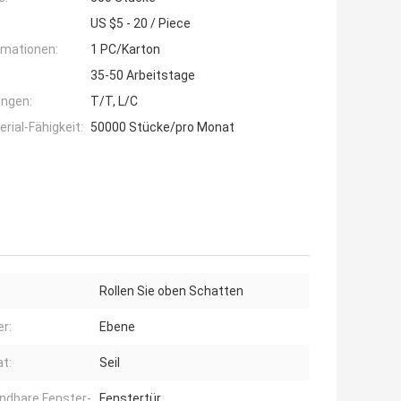
US $5 - 20 / Piece
rmationen:
1 PC/Karton
35-50 Arbeitstage
ngen:
T/T, L/C
ial-Fähigkeit:
50000 Stücke/pro Monat
Rollen Sie oben Schatten
r:
Ebene
t:
Seil
dbare Fenster-
Fenstertür