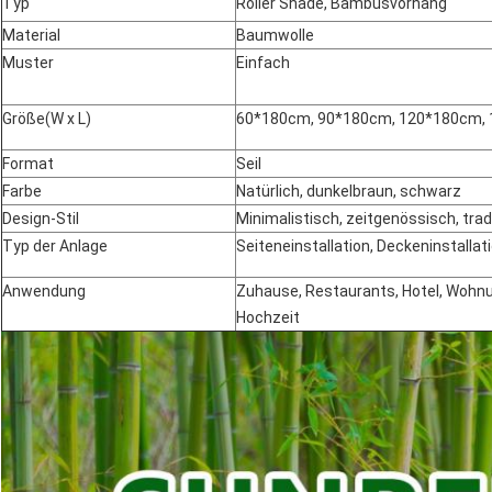
Typ
Roller Shade, Bambusvorhang
Material
Baumwolle
Muster
Einfach
Größe
(
W x L
)
60*180cm, 90*180cm, 120*180cm,
Format
Seil
Farbe
Natürlich, dunkelbraun, schwarz
Design-Stil
Minimalistisch, zeitgenössisch, tradi
Typ der Anlage
Seiteneinstallation, Deckeninstallat
Anwendung
Zuhause, Restaurants, Hotel, Wohnu
Hochzeit