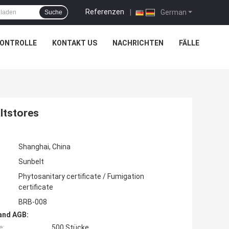
Referenzen
|
German
Suche
KONTROLLE
KONTAKT US
NACHRICHTEN
FÄLLE
ltstores
Shanghai, China
Sunbelt
Phytosanitary certificate / Fumigation
certificate
BRB-008
and AGB:
e:
500 Stücke