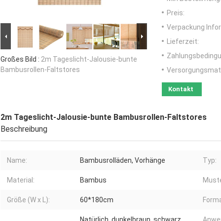
Preis:
Verpackung Info
Lieferzeit:
Zahlungsbedingu
Großes Bild :
2m Tageslicht-Jalousie-bunte
Bambusrollen-Faltstores
Versorgungsmater
Kontakt
2m Tageslicht-Jalousie-bunte Bambusrollen-Faltstores
Beschreibung
Name:
Bambusrolläden, Vorhänge
Typ:
Material:
Bambus
Muste
Größe (W x L):
60*180cm
Forma
Natürlich, dunkelbraun, schwarz
Anwen