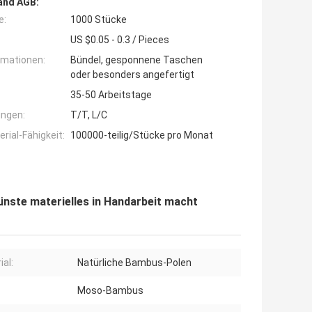
and AGB:
e:
1000 Stücke
US $0.05 - 0.3 / Pieces
rmationen:
Bündel, gesponnene Taschen
oder besonders angefertigt
35-50 Arbeitstage
ngen:
T/T, L/C
ial-Fähigkeit:
100000-teilig/Stücke pro Monat
nste materielles in Handarbeit macht
ial:
Natürliche Bambus-Polen
Moso-Bambus