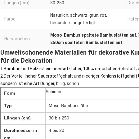
Längen (cm):
30-250
Durch
Natürlich, schwarz, grün, rot,
Farbe:
Hafen
besonders angefertigt
Moso-Bambus spaltete Bambuslatten auf
,
Hervorheben:
250cm spalteten Bambuslatten auf
Umweltschonende Materialien für dekorative K
für die Dekoration
1.
Bambus und Holz ist ein unersetzlicher, 100% natürlicher Rohstoff, 
2.
Der Vorteil hoher Sauerstoffgehalt und niedriger Kohlenstoffgehalt
sondern ist eine Art Dünger, billig, schön.
Schiefer
Form
Typ
Moso-Bambusstäbe
Längen (cm)
30 bis 250
Durchmesser in
4 bis 20
cm