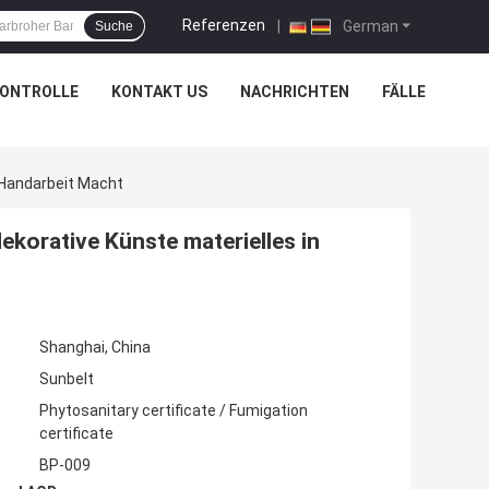
Referenzen
|
German
Suche
KONTROLLE
KONTAKT US
NACHRICHTEN
FÄLLE
 Handarbeit Macht
korative Künste materielles in
Shanghai, China
Sunbelt
Phytosanitary certificate / Fumigation
certificate
BP-009