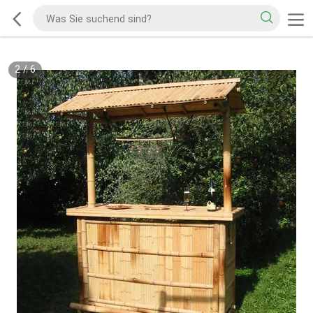
2
/
6