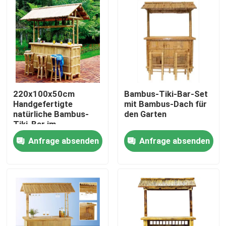
220x100x50cm
Bambus-Tiki-Bar-Set
Handgefertigte
mit Bambus-Dach für
natürliche Bambus-
den Garten
Tiki-Bar im
traditionellen
Anfrage absenden
Anfrage absenden
polynesischen Stil,
Outdoor-
Haus
Servicestation für
gewerbliche Nutzung
oder Home
Produkte
Entertainment
Videos