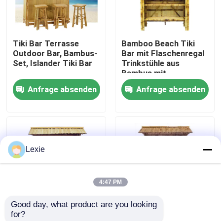
Über uns
Tiki Bar Terrasse
Bamboo Beach Tiki
Outdoor Bar, Bambus-
Bar mit Flaschenregal
Fabrik-Ausflug
Set, Islander Tiki Bar
Trinkstühle aus
Bambus mit
Rückenstütze
Anfrage absenden
Anfrage absenden
Qualitätskontrolle
Kontakt US
Lexie
Nachrichten
4:47 PM
Fälle
Good day, what product are you looking 
for?
Bambusrohstoff
Bambus Außenbar
Tiki Bar Terrasse