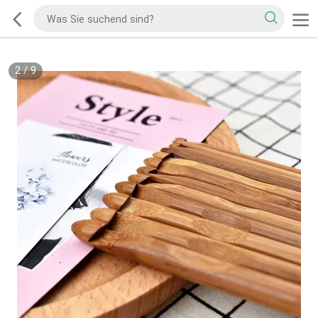
2
/
9