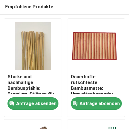
Empfohlene Produkte
Starke und
Dauerhafte
nachhaltige
rutschfeste
Bambuspfähle:
Bambusmatte:
Haus
Premium-Stützen für
Umweltschonender
Kletterpflanzen
Bambus-
Anfrage absenden
Anfrage absenden
Flächenteppich für
Produkte
Badezimmer und
Küche
Videos