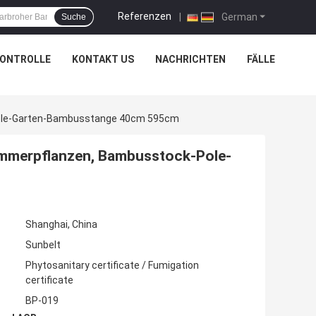
Referenzen
|
German
Suche
KONTROLLE
KONTAKT US
NACHRICHTEN
FÄLLE
Pole-Garten-Bambusstange 40cm 595cm
immerpflanzen, Bambusstock-Pole-
Shanghai, China
Sunbelt
Phytosanitary certificate / Fumigation
certificate
BP-019