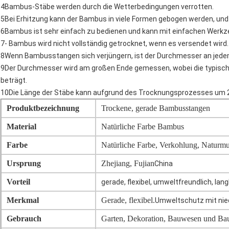
4Bambus-Stäbe werden durch die Wetterbedingungen verrotten.
5Bei Erhitzung kann der Bambus in viele Formen gebogen werden, und w
6Bambus ist sehr einfach zu bedienen und kann mit einfachen Werkz
7- Bambus wird nicht vollständig getrocknet, wenn es versendet wird.
8Wenn Bambusstangen sich verjüngern, ist der Durchmesser an jedem
9Der Durchmesser wird am großen Ende gemessen, wobei die typische
beträgt.
10Die Länge der Stäbe kann aufgrund des Trocknungsprozesses um 2
Produktbezeichnung
Trockene, gerade Bambusstangen
Material
Natürliche Farbe Bambus
Farbe
Natürliche Farbe, Verkohlung, Naturmu
Ursprung
Zhejiang, Fujian
China
Vorteil
gerade, flexibel, umweltfreundlich, lang
Merkmal
Gerade, flexibel.
Umweltschutz mit nie
Gebrauch
Garten, Dekoration, Bauwesen und B