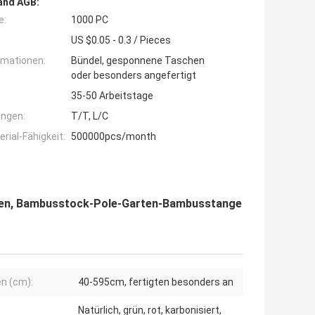
and AGB:
e:
1000 PC
US $0.05 - 0.3 / Pieces
rmationen:
Bündel, gesponnene Taschen
oder besonders angefertigt
35-50 Arbeitstage
ngen:
T/T, L/C
ial-Fähigkeit:
500000pcs/month
zen, Bambusstock-Pole-Garten-Bambusstange
n (cm):
40-595cm, fertigten besonders an
Natürlich, grün, rot, karbonisiert,