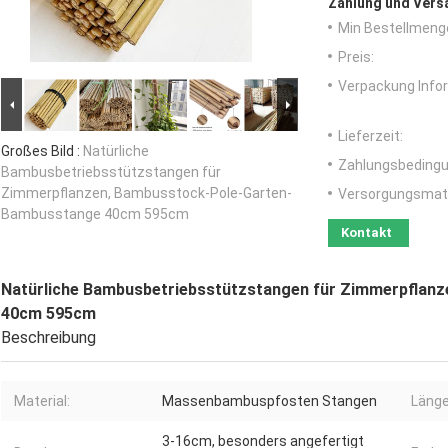
Zahlung und Vers
Min Bestellmeng
Preis:
Verpackung Info
Lieferzeit:
Großes Bild :
Natürliche
Zahlungsbedingu
Bambusbetriebsstützstangen für
Zimmerpflanzen, Bambusstock-Pole-Garten-
Versorgungsmater
Bambusstange 40cm 595cm
Kontakt
Natürliche Bambusbetriebsstützstangen für Zimmerpflan
40cm 595cm
Beschreibung
Material:
Massenbambuspfosten Stangen
Länge
3-16cm, besonders angefertigt