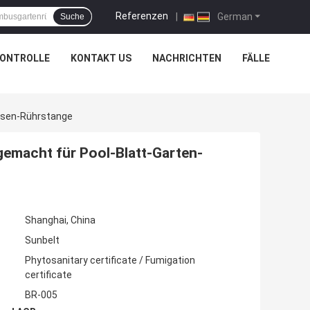
Referenzen
|
German
Suche
KONTROLLE
KONTAKT US
NACHRICHTEN
FÄLLE
asen-Rührstange
emacht für Pool-Blatt-Garten-
Shanghai, China
Sunbelt
Phytosanitary certificate / Fumigation
certificate
BR-005