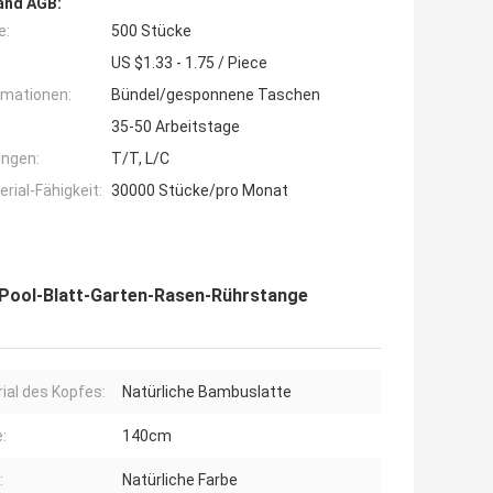
and AGB:
e:
500 Stücke
US $1.33 - 1.75 / Piece
rmationen:
Bündel/gesponnene Taschen
35-50 Arbeitstage
ngen:
T/T, L/C
ial-Fähigkeit:
30000 Stücke/pro Monat
Pool-Blatt-Garten-Rasen-Rührstange
ial des Kopfes:
Natürliche Bambuslatte
:
140cm
:
Natürliche Farbe