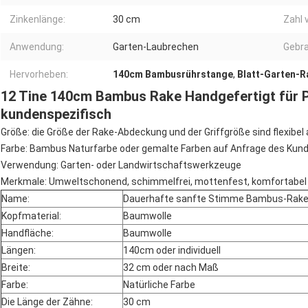
Zinkenlänge:
30 cm
Zahl 
Anwendung:
Garten-Laubrechen
Gebr
Hervorheben:
140cm Bambusrührstange
,
Blatt-Garten-
12 Tine 140cm Bambus Rake Handgefertigt für P
kundenspezifisch
Größe: die Größe der Rake-Abdeckung und der Griffgröße sind flexibe
Farbe: Bambus Naturfarbe oder gemalte Farben auf Anfrage des Kund
Verwendung: Garten- oder Landwirtschaftswerkzeuge
Merkmale: Umweltschonend, schimmelfrei, mottenfest, komfortabel un
Name:
Dauerhafte sanfte Stimme Bambus-Rak
Kopfmaterial:
Baumwolle
Handfläche:
Baumwolle
Längen:
140cm oder individuell
Breite:
32 cm oder nach Maß
Farbe:
Natürliche Farbe
Die Länge der Zähne:
30 cm