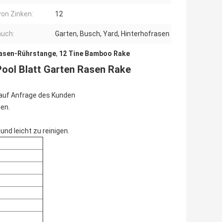
von Zinken:
12
auch:
Garten, Busch, Yard, Hinterhofrasen
Rasen-Rührstange
,
12 Tine Bamboo Rake
ool Blatt Garten Rasen Rake
l auf Anfrage des Kunden
en.
d leicht zu reinigen.
e