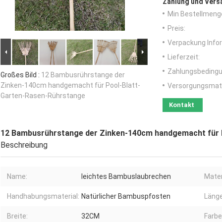
Zahlung und Vers
Min Bestellmeng
Preis:
Verpackung Info
Lieferzeit:
Zahlungsbedingu
Großes Bild :
12 Bambusrührstange der
Zinken-140cm handgemacht für Pool-Blatt-
Versorgungsmater
Garten-Rasen-Rührstange
Kontakt
12 Bambusrührstange der Zinken-140cm handgemacht für 
Beschreibung
Name:
leichtes Bambuslaubrechen
Mater
Handhabungsmaterial:
Natürlicher Bambuspfosten
Länge
Breite:
32CM
Farbe