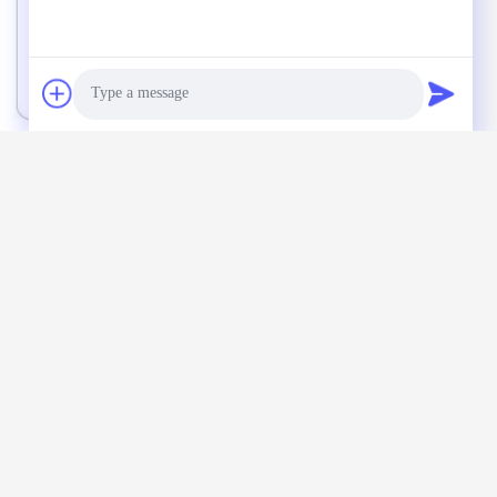
Photo
Video Call
Audio Call