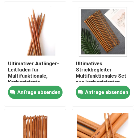
Ultimativer Anfänger-
Ultimatives
Leitfaden für
Strickbegleiter
Multifunktionale,
Multifunktionales Set
Karbonisierte
aus karbonisierten
Bambus-Stricknadeln-
Bambusnadeln
Anfrage absenden
Anfrage absenden
Set
Haus
Produkte
Videos