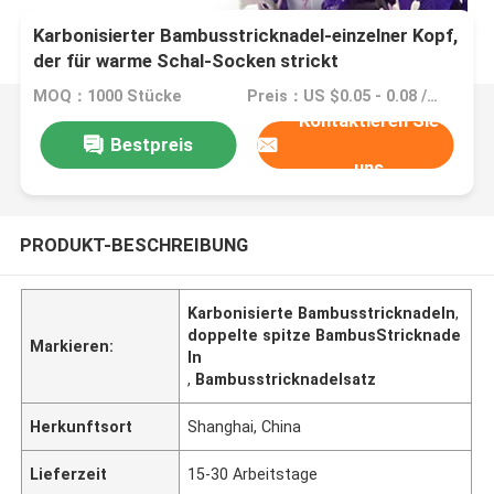
Karbonisierter Bambusstricknadel-einzelner Kopf,
der für warme Schal-Socken strickt
MOQ：1000 Stücke
Preis：US $0.05 - 0.08 / Piece
Kontaktieren Sie
Bestpreis
uns
PRODUKT-BESCHREIBUNG
Karbonisierte Bambusstricknadeln
,
doppelte spitze BambusStricknade
Markieren:
ln
,
Bambusstricknadelsatz
Herkunftsort
Shanghai, China
Lieferzeit
15-30 Arbeitstage