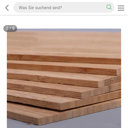
2
/
8