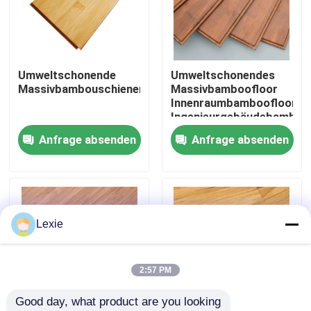
Über uns
Umweltschonende
Umweltschonendes
Fabrik-Ausflug
Massivbambouschienen
Massivbamboofloor
Innenraumbamboofloor
Ingenieurgebäudebamboo
Qualitätskontrolle
Anfrage absenden
Anfrage absenden
Kontakt US
Nachrichten
Lexie
Fälle
2:57 PM
Good day, what product are you looking 
Bambusrohstoff