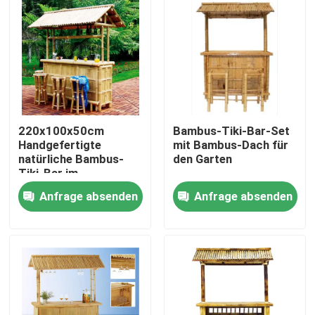
220x100x50cm
Bambus-Tiki-Bar-Set
Handgefertigte
mit Bambus-Dach für
natürliche Bambus-
den Garten
Tiki-Bar im
traditionellen
Anfrage absenden
Anfrage absenden
polynesischen Stil,
Outdoor-
Haus
Servicestation für
gewerbliche Nutzung
oder Home
Produkte
Entertainment
Videos