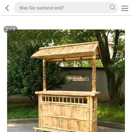
2
/
5