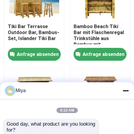
Über uns
Tiki Bar Terrasse
Bamboo Beach Tiki
Outdoor Bar, Bambus-
Bar mit Flaschenregal
Fabrik-Ausflug
Set, Islander Tiki Bar
Trinkstühle aus
Bambus mit
Rückenstütze
Anfrage absenden
Anfrage absenden
Qualitätskontrolle
Kontakt US
Miya
Nachrichten
6:10 AM
Fälle
Good day, what product are you looking 
for?
Bambusrohstoff
Bambus Außenbar
Tiki Bar Terrasse